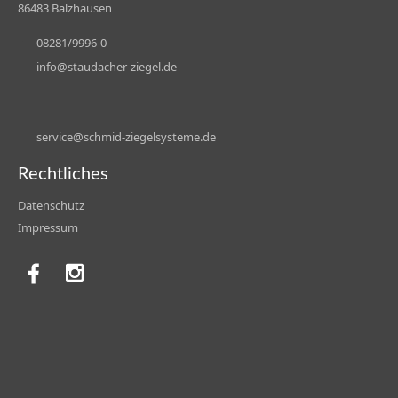
86483 Balzhausen
08281/9996-0
nf
st
d
ch
r-z
g
l
d
s
rv
c
schm
d-z
g
lsyst
m
d
Rechtliches
Datenschutz
Impressum