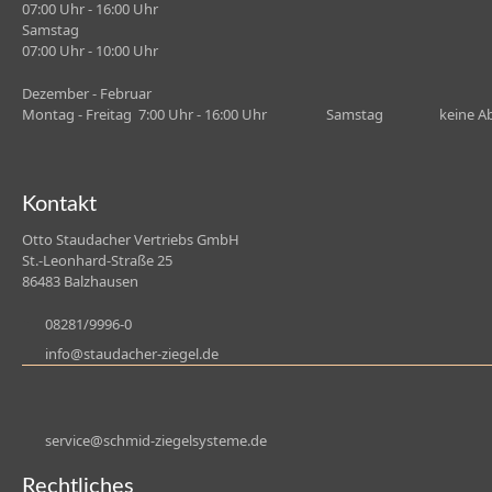
07:00 Uhr - 16:00 Uhr
Samstag
07:00 Uhr - 10:00 Uhr
Dezember - Februar
Montag - Freitag 7:00 Uhr - 16:00 Uhr Samstag keine Ab
Kontakt
Otto Staudacher Vertriebs GmbH
St.-Leonhard-Straße 25
86483 Balzhausen
08281/9996-0
nf
st
d
ch
r-z
g
l
d
s
rv
c
schm
d-z
g
lsyst
m
d
Rechtliches